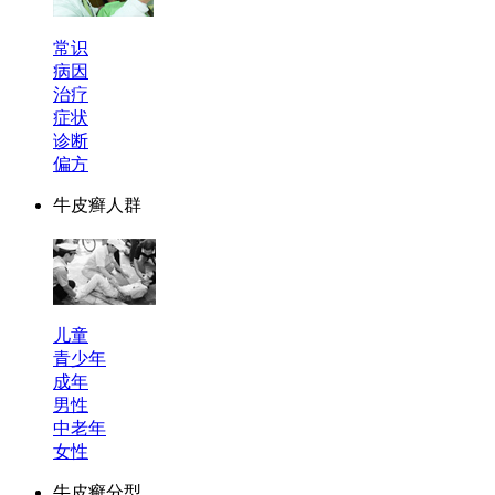
常识
病因
治疗
症状
诊断
偏方
牛皮癣人群
儿童
青少年
成年
男性
中老年
女性
牛皮癣分型